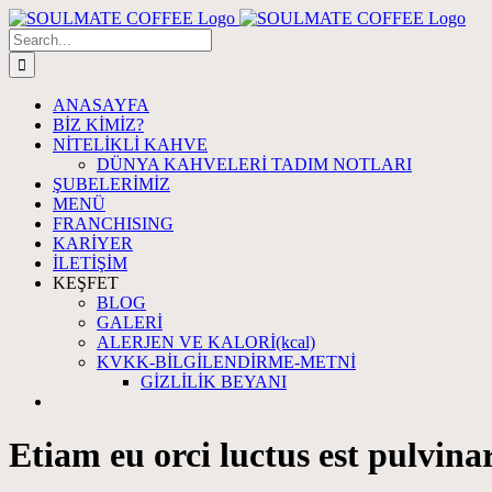
Skip
to
Search
content
for:
ANASAYFA
BİZ KİMİZ?
NİTELİKLİ KAHVE
DÜNYA KAHVELERİ TADIM NOTLARI
ŞUBELERİMİZ
MENÜ
FRANCHISING
KARİYER
İLETİŞİM
KEŞFET
BLOG
GALERİ
ALERJEN VE KALORİ(kcal)
KVKK-BİLGİLENDİRME-METNİ
GİZLİLİK BEYANI
Etiam eu orci luctus est pulvinar