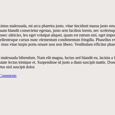
ximus malesuada, mi arcu pharetra justo, vitae tincidunt massa justo or
m blandit consectetur egestas, justo sem facilisis lorem, nec scelerisq
onec ultricies, leo eget volutpat aliquet, quam est rutrum nisl, eget imp
Pellentesque cursus nunc elementum condimentum fringilla. Phasellus ex m
risus vitae turpis porta ornare non non libero. Vestibulum efficitur pha
ec malesuada bibendum. Nam elit magna, luctus sed blandit eu, lacinia
putate lectus tristique et. Suspendisse id justo a diam suscipit mattis. Do
tus nisl suscipit dolor.
Comments