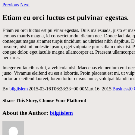
Previous
Next
Etiam eu orci luctus est pulvinar egestas.
Etiam eu orci luctus est pulvinar egestas. Duis malesuada, justo et ma
tempus mauris magna, id consectetur dui dictum nec. Donec lacinia, qua
consequat magna sit amet turpis tincidunt, ac ultricies nibh dapibus. D
posuere, nisi mi molestie ipsum, eget vulputate purus diam quis nisi. 
congue dolor, eget iaculis magna ullamcorper at. Praesent ullamcorper 
nec urna.
Integer eu faucibus dui, a vehicula nisi. Maecenas elementum erat n
justo. Vivamus eleifend eu est a lobortis. Proin placerat est mi, ut vul
tortor ac eleifend laoreet, lorem tortor cursus nunc, volutpat blandit me
By
bilgiislem
|
2015-03-16T06:28:33+00:00
Mart 16, 2015
|
Business
|
0 
Share This Story, Choose Your Platform!
Facebook
Twitter
LinkedIn
Email
About the Author:
bilgiislem