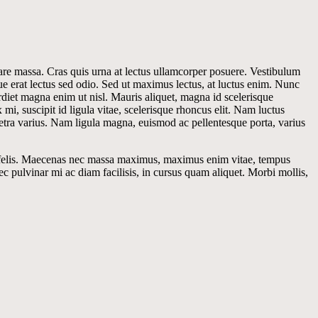
nare massa. Cras quis urna at lectus ullamcorper posuere. Vestibulum
ue erat lectus sed odio. Sed ut maximus lectus, at luctus enim. Nunc
erdiet magna enim ut nisl. Mauris aliquet, magna id scelerisque
i, suscipit id ligula vitae, scelerisque rhoncus elit. Nam luctus
retra varius. Nam ligula magna, euismod ac pellentesque porta, varius
 a felis. Maecenas nec massa maximus, maximus enim vitae, tempus
nec pulvinar mi ac diam facilisis, in cursus quam aliquet. Morbi mollis,